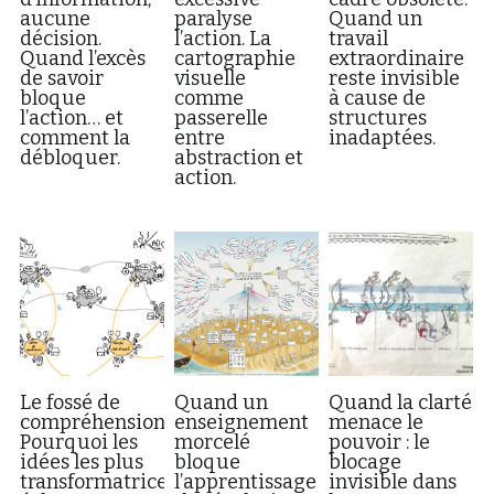
aucune
paralyse
Quand un
décision.
l’action. La
travail
Quand l’excès
cartographie
extraordinaire
de savoir
visuelle
reste invisible
bloque
comme
à cause de
l’action… et
passerelle
structures
comment la
entre
inadaptées.
débloquer.
abstraction et
action.
Le fossé de
Quand un
Quand la clarté
compréhension.
enseignement
menace le
Pourquoi les
morcelé
pouvoir : le
idées les plus
bloque
blocage
transformatrices
l’apprentissage
invisible dans