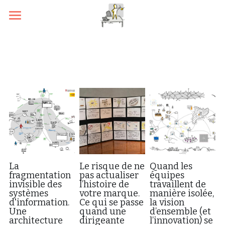
Accueil
Cartographies
Parcours
Anti-Méthode
À propos
Français
La
Le risque de ne
Quand les
fragmentation
pas actualiser
équipes
Français
invisible des
l’histoire de
travaillent de
systèmes
votre marque.
manière isolée,
Español
d'information.
Ce qui se passe
la vision
Log in
Une
quand une
d’ensemble (et
architecture
dirigeante
l’innovation) se