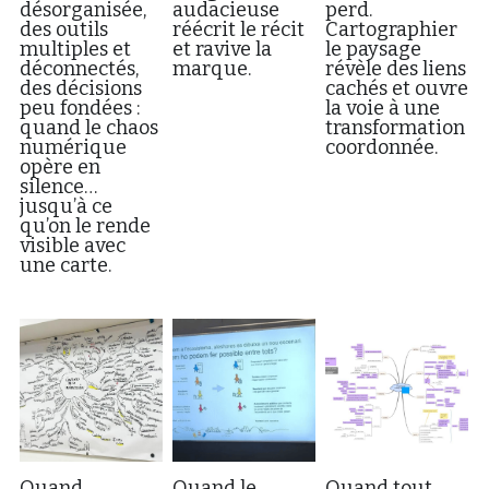
désorganisée,
audacieuse
perd.
des outils
réécrit le récit
Cartographier
multiples et
et ravive la
le paysage
déconnectés,
marque.
révèle des liens
des décisions
cachés et ouvre
peu fondées :
la voie à une
quand le chaos
transformation
numérique
coordonnée.
opère en
silence…
jusqu’à ce
qu’on le rende
visible avec
une carte.
Quand
Quand le
Quand tout