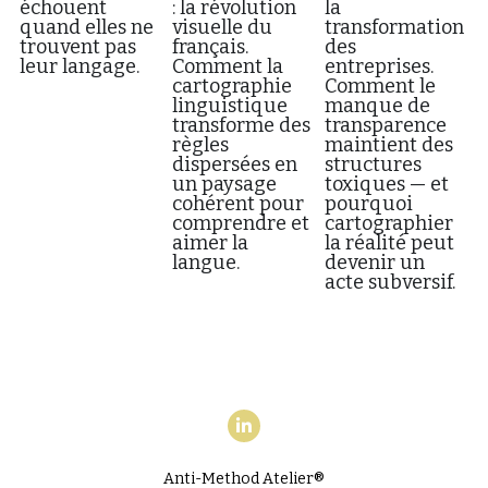
échouent
: la révolution
la
quand elles ne
visuelle du
transformation
trouvent pas
français.
des
leur langage.
Comment la
entreprises.
cartographie
Comment le
linguistique
manque de
transforme des
transparence
règles
maintient des
dispersées en
structures
un paysage
toxiques — et
cohérent pour
pourquoi
comprendre et
cartographier
aimer la
la réalité peut
langue.
devenir un
acte subversif.
Anti-Method Atelier®