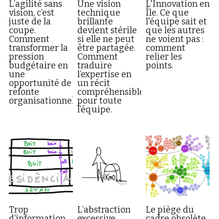
L’agilité sans
Une vision
L'Innovation en
vision, c’est
technique
Île. Ce que
juste de la
brillante
l'équipe sait et
coupe.
devient stérile
que les autres
Comment
si elle ne peut
ne voient pas :
transformer la
être partagée.
comment
pression
Comment
relier les
budgétaire en
traduire
points.
une
l’expertise en
opportunité de
un récit
refonte
compréhensible
organisationnelle.
pour toute
l’équipe.
Trop
L’abstraction
Le piège du
d’information,
excessive
cadre obsolète.